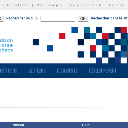
|
Publications
|
Mon Compte
|
Gérer son Club
|
Directeu
Rechercher un club
Rechercher dans le si
PÉTITIONS
SECTEURS
DOCUMENTS
DÉVELOPPEMENT
Niveau
Club