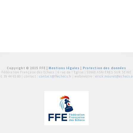
Copyright © 2015 FFE |
Mentions légales
|
Protection des données
Fédération Française des Echecs |
6 rue de l'Eglise | 92600 ASNIERES SUR SEINE
01 39 44 65 80
| contact :
contact@ffechecs.fr
| webmestre :
erick.mouret@echecs.as