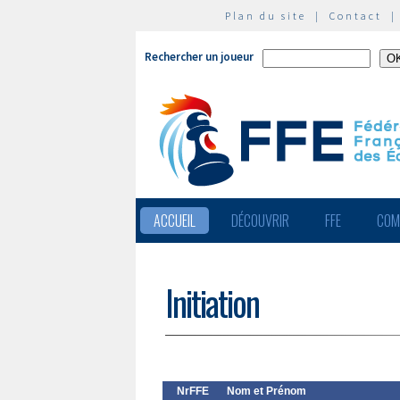
Plan du site
|
Contact
Rechercher un joueur
ACCUEIL
DÉCOUVRIR
FFE
COM
Initiation
NrFFE
Nom et Prénom