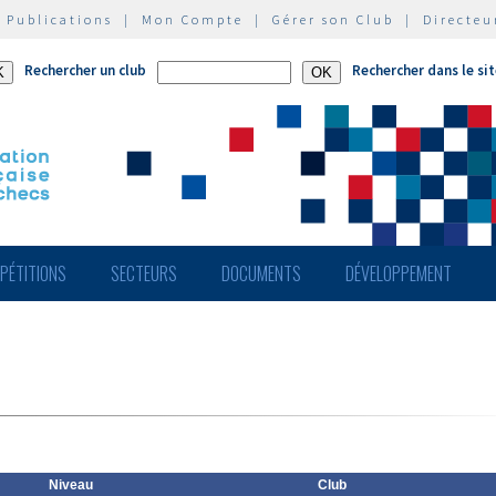
|
Publications
|
Mon Compte
|
Gérer son Club
|
Directeu
Rechercher un club
Rechercher dans le si
PÉTITIONS
SECTEURS
DOCUMENTS
DÉVELOPPEMENT
Niveau
Club