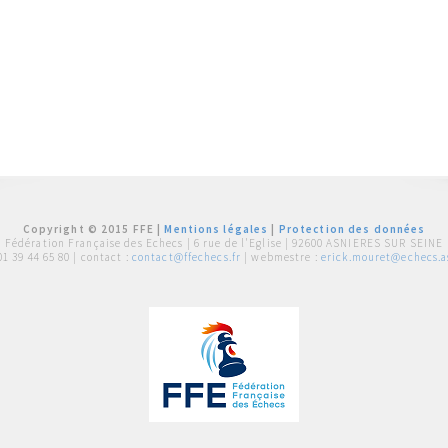
Copyright © 2015 FFE |
Mentions légales
|
Protection des données
Fédération Française des Echecs |
6 rue de l'Eglise | 92600 ASNIERES SUR SEINE
01 39 44 65 80
| contact :
contact@ffechecs.fr
| webmestre :
erick.mouret@echecs.as