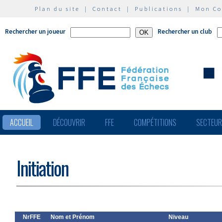
Plan du site
|
Contact
|
Publications
|
Mon C
Rechercher un joueur
Rechercher un club
ACCUEIL
DÉCOUVRIR
FFE
COMPÉTITIONS
SECTEU
Initiation
NrFFE
Nom et Prénom
Niveau