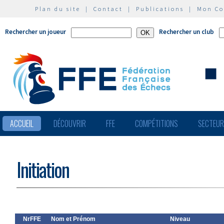
Plan du site
|
Contact
|
Publications
|
Mon C
Rechercher un joueur
Rechercher un club
ACCUEIL
DÉCOUVRIR
FFE
COMPÉTITIONS
SECTEU
Initiation
NrFFE
Nom et Prénom
Niveau