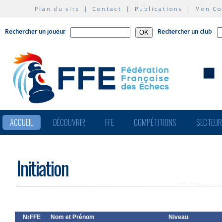
Plan du site
|
Contact
|
Publications
|
Mon C
Rechercher un joueur
Rechercher un club
ACCUEIL
DÉCOUVRIR
FFE
COMPÉTITIONS
SECTEU
Initiation
NrFFE
Nom et Prénom
Niveau