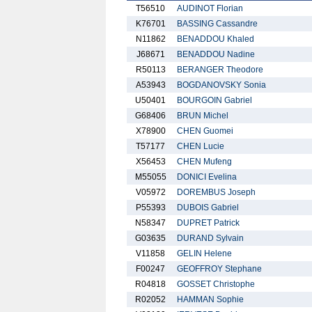
T56510
AUDINOT Florian
K76701
BASSING Cassandre
N11862
BENADDOU Khaled
J68671
BENADDOU Nadine
R50113
BERANGER Theodore
A53943
BOGDANOVSKY Sonia
U50401
BOURGOIN Gabriel
G68406
BRUN Michel
X78900
CHEN Guomei
T57177
CHEN Lucie
X56453
CHEN Mufeng
M55055
DONICI Evelina
V05972
DOREMBUS Joseph
P55393
DUBOIS Gabriel
N58347
DUPRET Patrick
G03635
DURAND Sylvain
V11858
GELIN Helene
F00247
GEOFFROY Stephane
R04818
GOSSET Christophe
R02052
HAMMAN Sophie