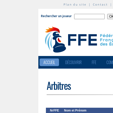
Plan du site
|
Contact
Rechercher un joueur
ACCUEIL
DÉCOUVRIR
FFE
COM
Arbitres
NrFFE
Nom et Prénom