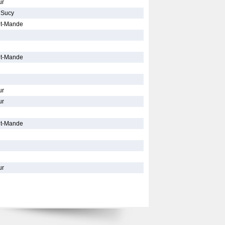
ur
 Sucy
int-Mande
int-Mande
ur
ur
int-Mande
ur