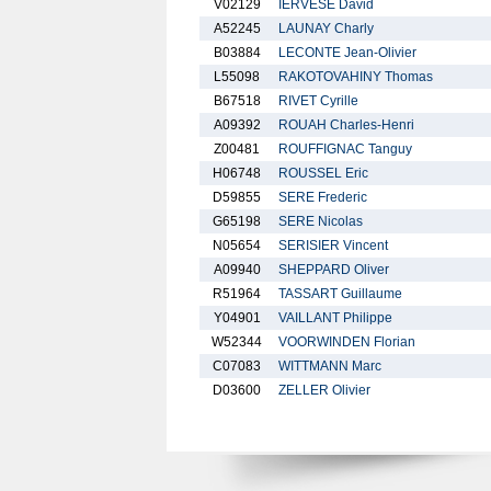
V02129
IERVESE David
A52245
LAUNAY Charly
B03884
LECONTE Jean-Olivier
L55098
RAKOTOVAHINY Thomas
B67518
RIVET Cyrille
A09392
ROUAH Charles-Henri
Z00481
ROUFFIGNAC Tanguy
H06748
ROUSSEL Eric
D59855
SERE Frederic
G65198
SERE Nicolas
N05654
SERISIER Vincent
A09940
SHEPPARD Oliver
R51964
TASSART Guillaume
Y04901
VAILLANT Philippe
W52344
VOORWINDEN Florian
C07083
WITTMANN Marc
D03600
ZELLER Olivier