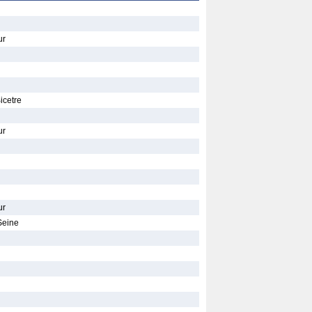
ur
icetre
ur
ur
Seine