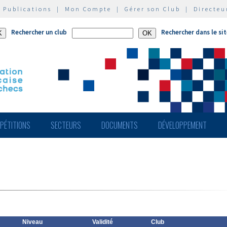
|
Publications
|
Mon Compte
|
Gérer son Club
|
Directeu
Rechercher un club
Rechercher dans le si
PÉTITIONS
SECTEURS
DOCUMENTS
DÉVELOPPEMENT
Niveau
Validité
Club