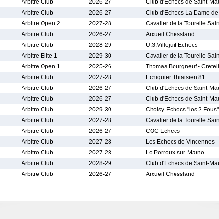
Arbitre Club
2026-27
Club d'Echecs de Saint-Ma
Arbitre Club
2026-27
Club d'Echecs La Dame de
Arbitre Open 2
2027-28
Cavalier de la Tourelle Sa
Arbitre Club
2026-27
Arcueil Chessland
Arbitre Club
2028-29
U.S.Villejuif Echecs
Arbitre Elite 1
2029-30
Cavalier de la Tourelle Sa
Arbitre Open 1
2025-26
Thomas Bourgneuf - Creteil
Arbitre Club
2027-28
Echiquier Thiaisien 81
Arbitre Club
2026-27
Club d'Echecs de Saint-Ma
Arbitre Club
2026-27
Club d'Echecs de Saint-Ma
Arbitre Club
2029-30
Choisy-Echecs "les 2 Fous"
Arbitre Club
2027-28
Cavalier de la Tourelle Sa
Arbitre Club
2026-27
COC Echecs
Arbitre Club
2027-28
Les Echecs de Vincennes
Arbitre Club
2027-28
Le Perreux-sur-Marne
Arbitre Club
2028-29
Club d'Echecs de Saint-Ma
Arbitre Club
2026-27
Arcueil Chessland