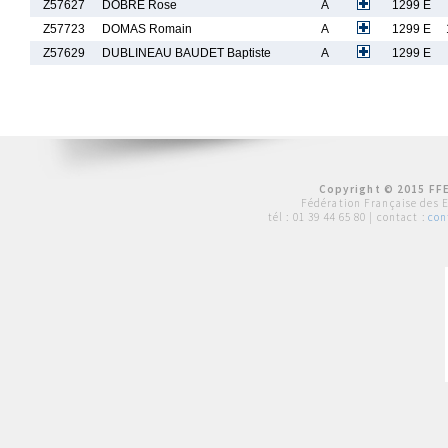
Z57627
DOBRE Rose
A
1299 E
Z57723
DOMAS Romain
A
1299 E
Z57629
DUBLINEAU BAUDET Baptiste
A
1299 E
Copyright © 2015 FFE
Fédération Française des 
tél :
01 39 44 65 80
| contact :
con