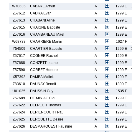
W70635
CABARE Arthur
A
1299 E
Z57612
CADRA Evan
A
1299 E
Z57613
CHABANI Aline
A
1299 E
Z57615
CHAIGNE Baptiste
A
1299 E
Z57616
CHAMBANEAU Mael
A
1299 E
W68733
CHARRIERE Martin
A
1627 F
Y54509
CHARTIER Baptiste
A
1299 E
Z57617
COGNEE Rachel
A
1299 E
Z57688
CONZETT Loane
A
1299 E
Z57590
CORBET Honore
A
1299 E
X57392
DAMBA Malick
A
1299 E
Z83610
DAUNAY Benoit
B
1399 E
U01025
DAUSSIN Guy
A
1535 F
Z57689
DE MINIAC Eloi
A
1299 E
Z57622
DELPECH Thomas
A
1299 E
Z57624
DERIENCOURT Paul
A
1299 E
Z57625
DEROUETTE Desire
A
1299 E
Z57626
DESMARQUEST Faustine
A
1299 E