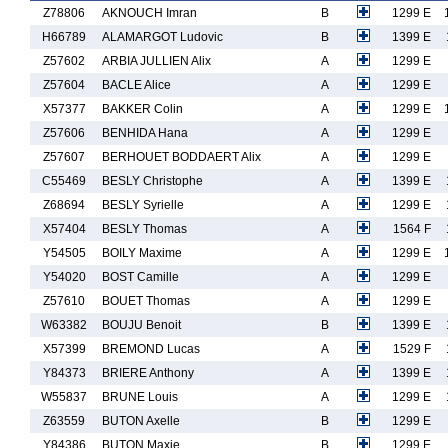
Z78806
AKNOUCH Imran
B
1299 E
H66789
ALAMARGOT Ludovic
B
1399 E
Z57602
ARBIA JULLIEN Alix
A
1299 E
Z57604
BACLE Alice
A
1299 E
X57377
BAKKER Colin
A
1299 E
Z57606
BENHIDA Hana
A
1299 E
Z57607
BERHOUET BODDAERT Alix
A
1299 E
C55469
BESLY Christophe
A
1399 E
Z68694
BESLY Syrielle
A
1299 E
X57404
BESLY Thomas
A
1564 F
Y54505
BOILY Maxime
A
1299 E
Y54020
BOST Camille
A
1299 E
Z57610
BOUET Thomas
A
1299 E
W63382
BOUJU Benoit
B
1399 E
X57399
BREMOND Lucas
A
1529 F
Y84373
BRIERE Anthony
A
1399 E
W55837
BRUNE Louis
A
1299 E
Z63559
BUTON Axelle
B
1299 E
Y84386
BUTON Maxie
B
1299 E