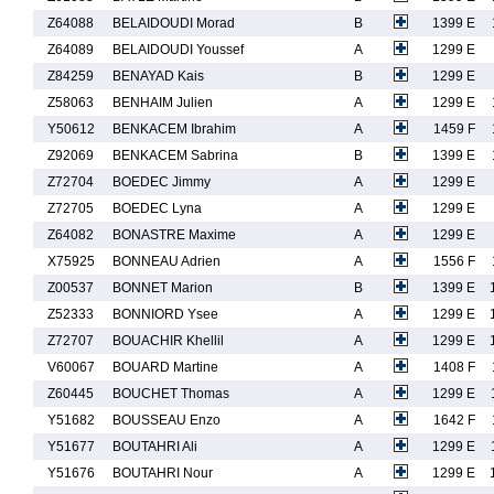
Z64088
BELAIDOUDI Morad
B
1399 E
Z64089
BELAIDOUDI Youssef
A
1299 E
Z84259
BENAYAD Kais
B
1299 E
Z58063
BENHAIM Julien
A
1299 E
Y50612
BENKACEM Ibrahim
A
1459 F
Z92069
BENKACEM Sabrina
B
1399 E
Z72704
BOEDEC Jimmy
A
1299 E
Z72705
BOEDEC Lyna
A
1299 E
Z64082
BONASTRE Maxime
A
1299 E
X75925
BONNEAU Adrien
A
1556 F
Z00537
BONNET Marion
B
1399 E
Z52333
BONNIORD Ysee
A
1299 E
Z72707
BOUACHIR Khellil
A
1299 E
V60067
BOUARD Martine
A
1408 F
Z60445
BOUCHET Thomas
A
1299 E
Y51682
BOUSSEAU Enzo
A
1642 F
Y51677
BOUTAHRI Ali
A
1299 E
Y51676
BOUTAHRI Nour
A
1299 E