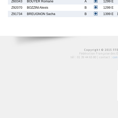
Z60343
BOUYER Romane
A
1299 E
Z92070
BOZZINI Alexis
B
1299 E
Z91734
BREUGNON Sacha
B
1399 E
Copyright © 2015 FFE
Fédération Française des 
tél :
01 39 44 65 80
| contact :
con