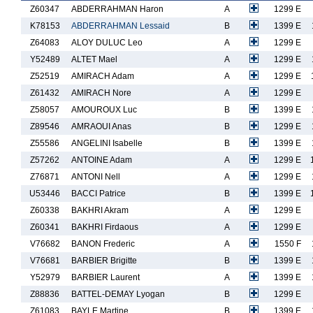
Z60347
ABDERRAHMAN Haron
A
1299 E
K78153
ABDERRAHMAN Lessaid
B
1399 E
Z64083
ALOY DULUC Leo
A
1299 E
Y52489
ALTET Mael
A
1299 E
Z52519
AMIRACH Adam
A
1299 E
Z61432
AMIRACH Nore
A
1299 E
Z58057
AMOUROUX Luc
B
1399 E
Z89546
AMRAOUI Anas
B
1299 E
Z55586
ANGELINI Isabelle
B
1399 E
Z57262
ANTOINE Adam
A
1299 E
Z76871
ANTONI Nell
A
1299 E
U53446
BACCI Patrice
B
1399 E
Z60338
BAKHRI Akram
A
1299 E
Z60341
BAKHRI Firdaous
A
1299 E
V76682
BANON Frederic
A
1550 F
V76681
BARBIER Brigitte
B
1399 E
Y52979
BARBIER Laurent
A
1399 E
Z88836
BATTEL-DEMAY Lyogan
B
1299 E
Z61083
BAYLE Martine
B
1399 E