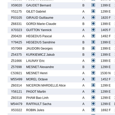
X59020
GAUDET Bernard
B
1399 E
Y51175
GILET Gabriel
A
1299 E
P03105
GIRAUD Guillaume
A
1820 F
Z68331
GORDI Marie-Claude
B
1399 E
X70323
GUITTON Yannick
A
1405 F
Z00420
HEGEDUS Pascal
A
1492 F
Y79425
HEGEDUS Sandrine
B
1399 E
X57069
JAUDOIN Georges
B
1399 E
Z54375
KURKIEWICZ Jakub
B
1399 E
Z51666
LAUNAY Eric
A
1399 E
Z57698
MESNET Alexandre
B
1299 E
C53921
MESNET Henri
A
1530 N
W55499
MOREL Octave
A
1452 F
Z60314
NICERON MARDELLE Alice
A
1299 E
Y56121
PAGOT Martin
A
1299 E
Z60318
PHAM Bao Linh
A
1299 E
W54479
RAFFAULT Sacha
A
1299 E
X53322
ROBIN Jules
A
1692 F