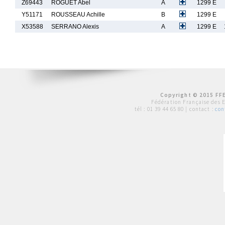
Z69443
ROGUET Abel
A
1299 E
Y51171
ROUSSEAU Achille
B
1299 E
X53588
SERRANO Alexis
A
1299 E
Copyright © 2015 FFE
Fédération Française des 
tél :
01 39 44 65 80
| contact :
con