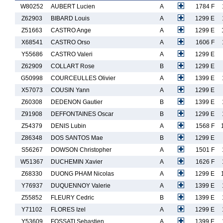
W80252
AUBERT Lucien
A
1784 F
Z62903
BIBARD Louis
A
1299 E
Z51663
CASTRO Ange
A
1299 E
X68541
CASTRO Orso
A
1606 F
Y55686
CASTRO Valeri
A
1299 E
Z62909
COLLART Rose
B
1299 E
G50998
COURCEULLES Olivier
A
1399 E
X57073
COUSIN Yann
A
1299 E
Z60308
DEDENON Gautier
B
1399 E
Z91908
DEFFONTAINES Oscar
B
1299 E
Z54379
DENIS Lubin
A
1568 F
Z86348
DOS SANTOS Mae
B
1299 E
S56267
DOWSON Christopher
A
1501 F
W51367
DUCHEMIN Xavier
A
1626 F
Z68330
DUONG PHAM Nicolas
A
1299 E
Y76937
DUQUENNOY Valerie
A
1399 E
Z55852
FLEURY Cedric
B
1399 E
Y71102
FLORES Izel
A
1299 E
Y53609
FOSSATI Sebastien
A
1399 E