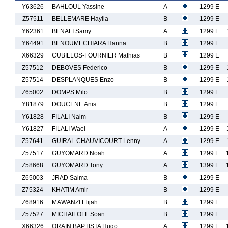
Y63626
BAHLOUL Yassine
A
1299 E
Z57511
BELLEMARE Haylia
B
1299 E
Y62361
BENALI Samy
A
1299 E
Y64491
BENOUMECHIARA Hanna
B
1299 E
X66329
CUBILLOS-FOURNIER Mathias
B
1299 E
Z57512
DEBOVES Federico
B
1299 E
Z57514
DESPLANQUES Enzo
B
1299 E
Z65002
DOMPS Milo
B
1299 E
Y81879
DOUCENE Anis
B
1299 E
Y61828
FILALI Naim
B
1299 E
Y61827
FILALI Wael
A
1299 E
Z57641
GUIRAL CHAUVICOURT Lenny
A
1299 E
Z57517
GUYOMARD Noah
A
1299 E
Z58668
GUYOMARD Tony
A
1399 E
Z65003
JRAD Salma
B
1299 E
Z75324
KHATIM Amir
B
1299 E
Z68916
MAWANZI Elijah
B
1299 E
Z57527
MICHAILOFF Soan
B
1299 E
X66326
ORAIN BAPTISTA Hugo
A
1299 E