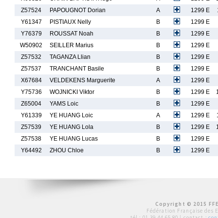
Z57524
PAPOUGNOT Dorian
A
1299 E
Y61347
PISTIAUX Nelly
B
1299 E
Y76379
ROUSSAT Noah
B
1299 E
W50902
SEILLER Marius
B
1299 E
Z57532
TAGANZA Llian
B
1299 E
Z57537
TRANCHANT Basile
B
1299 E
X67684
VELDEKENS Marguerite
A
1299 E
Y75736
WOJNICKI Viktor
B
1299 E
Z65004
YAMS Loic
B
1299 E
Y61339
YE HUANG Loic
A
1299 E
Z57539
YE HUANG Lola
B
1299 E
Z57538
YE HUANG Lucas
B
1299 E
Y64492
ZHOU Chloe
B
1299 E
Copyright © 2015 FFE
Fédération Française des 
tél :
01 39 44 65 80
| contact :
con