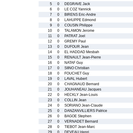
5
0
DEGRAVE Jack
6
0
LE COZ Yannick
7
0
BIRENS Eric-Andre
8
0
LAHUPPE Edmond
9
0
COUSIN Philippe
10
0
TALAMON Jerome
11
0
PATRAT Joel
12
0
GREMY Paul
13
0
DUFOUR Jean
14
0
EL HADDAD Mesbah
15
0
RENAULT Jean-Pierre
16
0
NATAF Guy
17
0
SIINO Christian
18
0
FOUCHET Guy
19
0
LAVAL Hubert
20
0
CHAGNAUD Bernard
21
0
JOUHANEAU Jacques
22
0
HECKLY Jean-Louis
23
0
COLLIN Jean
24
0
SORIANO Jean-Claude
25
0
DANZANVILLIERS Patrice
26
0
BAGOE Stephen
27
0
VERNADET Bernard
28
0
TIEBOT Jean-Marc
29
0
DEVEAU Henri