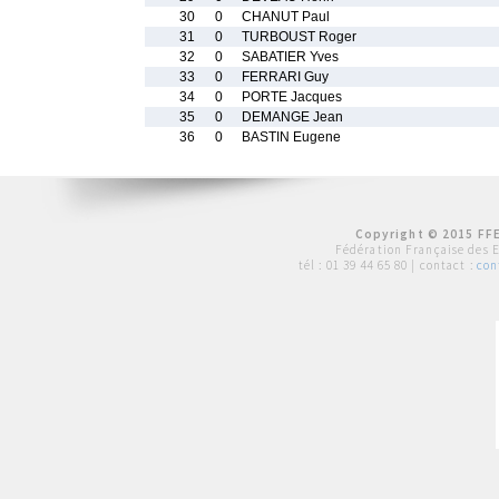
30
0
CHANUT Paul
31
0
TURBOUST Roger
32
0
SABATIER Yves
33
0
FERRARI Guy
34
0
PORTE Jacques
35
0
DEMANGE Jean
36
0
BASTIN Eugene
Copyright © 2015 FFE
Fédération Française des 
tél :
01 39 44 65 80
| contact :
con