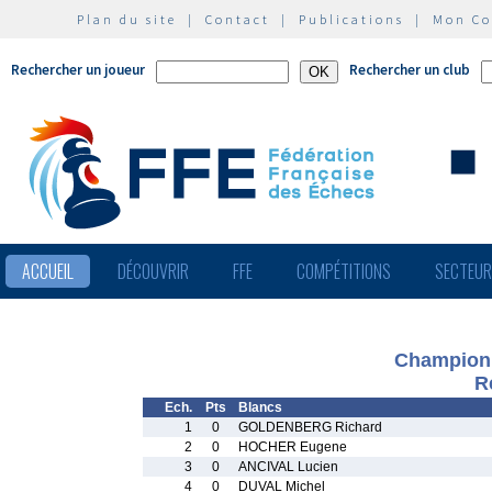
Plan du site
|
Contact
|
Publications
|
Mon C
Rechercher un joueur
Rechercher un club
ACCUEIL
DÉCOUVRIR
FFE
COMPÉTITIONS
SECTEU
Championn
R
Ech.
Pts
Blancs
1
0
GOLDENBERG Richard
2
0
HOCHER Eugene
3
0
ANCIVAL Lucien
4
0
DUVAL Michel