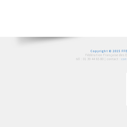
Copyright © 2015 FFE
Fédération Française des 
tél :
01 39 44 65 80
| contact :
con