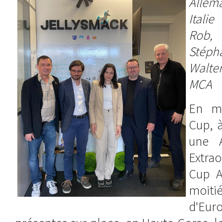
Allem
Itali
Rob,
Stéph
Walter
MCA
En m
Cup, à
une 
Extrao
Cup A
moit
d'Eur