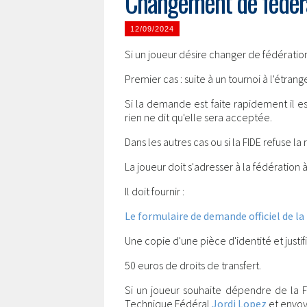
Changement de fédéra
12/09/2024
Si un joueur désire changer de fédération
Premier cas : suite à un tournoi à l'étran
Si la demande est faite rapidement il es
rien ne dit qu'elle sera acceptée.
Dans les autres cas ou si la FIDE refuse la r
La joueur doit s'adresser à la fédération à
Il doit fournir :
Le formulaire de demande officiel de la
Une copie d'une pièce d'identité et justif
50 euros de droits de transfert.
Si un joueur souhaite dépendre de la Fra
Technique Fédéral
Jordi Lopez
et envoye