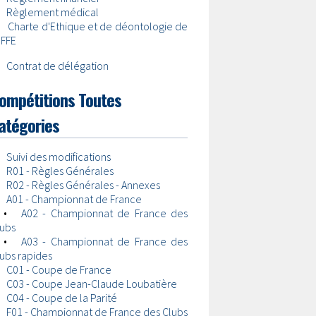
•
Règlement médical
•
Charte d'Ethique et de déontologie de
 FFE
•
Contrat de délégation
ompétitions Toutes
atégories
•
Suivi des modifications
•
R01 - Règles Générales
•
R02 - Règles Générales - Annexes
•
A01 - Championnat de France
•
A02 - Championnat de France des
lubs
•
A03 - Championnat de France des
ubs rapides
•
C01 - Coupe de France
•
C03 - Coupe Jean-Claude Loubatière
•
C04 - Coupe de la Parité
•
F01 - Championnat de France des Clubs