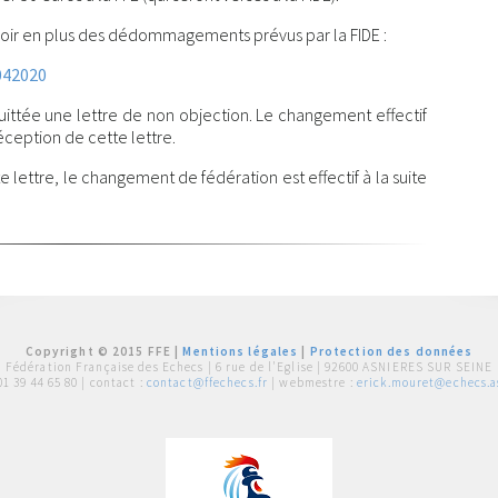
avoir en plus des dédommagements prévus par la FIDE :
042020
uittée une lettre de non objection. Le changement effectif
éception de cette lettre.
e lettre, le changement de fédération est effectif à la suite
Copyright © 2015 FFE |
Mentions légales
|
Protection des données
Fédération Française des Echecs |
6 rue de l'Eglise | 92600 ASNIERES SUR SEINE
01 39 44 65 80
| contact :
contact@ffechecs.fr
| webmestre :
erick.mouret@echecs.as