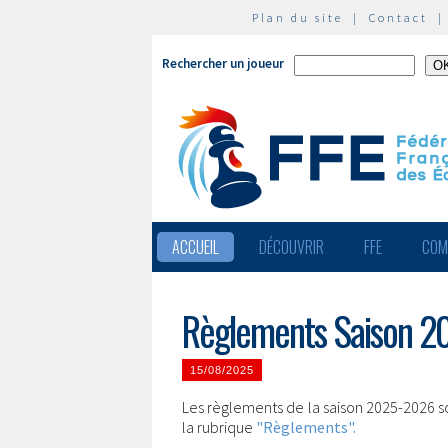
Plan du site
|
Contact
Rechercher un joueur
ACCUEIL
DÉCOUVRIR
FFE
COM
Règlements Saison 
15/08/2025
Les règlements de la saison 2025-2026 so
la rubrique
"Règlements".