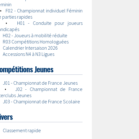
éminin
•
F02 - Championnat individuel Féminin
 parties rapides
•
H01 - Conduite pour joueurs
andicapés
•
H02 - Joueurs à mobilité réduite
•
R03 Compétitions Homologuées
•
Calendrier Intersaison 2026
•
Accessions N4 à N3 Ligues
ompétitions Jeunes
•
J01 - Championnat de France Jeunes
•
J02 - Championnat de France
terclubs Jeunes
•
J03 - Championnat de France Scolaire
ivers
•
Classement rapide