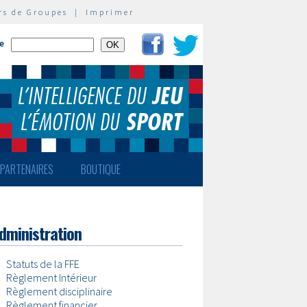
rs de Groupes
|
Imprimer
te
PARTENAIRES
BOUTIQUE
dministration
•
Statuts de la FFE
•
Règlement Intérieur
•
Règlement disciplinaire
•
Règlement financier