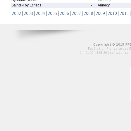
Oyonnax Dortan
-
Grenoble
Sainte-Foy Echecs
-
Annecy
2002
|
2003
|
2004
|
2005
|
2006
|
2007
|
2008
|
2009
|
2010
|
2011
Copyright © 2015 FFE
Fédération Française des 
tél :
01 39 44 65 80
| contact :
con