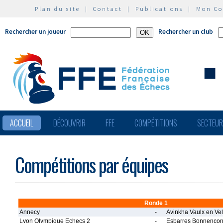
Plan du site
|
Contact
|
Publications
|
Mon C
Rechercher un joueur
Rechercher un club
ACCUEIL
DÉCOUVRIR
FFE
COMPÉTITIONS
SECTEU
Compétitions par équipes
Ronde 1
Annecy
-
Avinkha Vaulx en Vel
Lyon Olympique Echecs 2
-
Esbarres Bonnencon