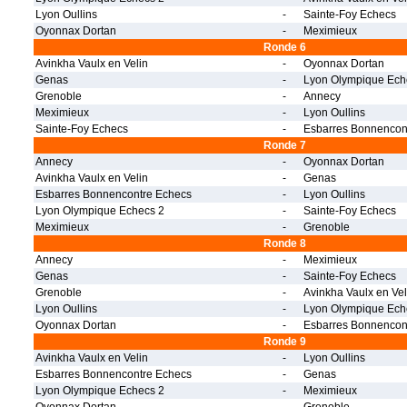
Lyon Oullins
-
Sainte-Foy Echecs
Oyonnax Dortan
-
Meximieux
Ronde 6
Avinkha Vaulx en Velin
-
Oyonnax Dortan
Genas
-
Lyon Olympique Ech
Grenoble
-
Annecy
Meximieux
-
Lyon Oullins
Sainte-Foy Echecs
-
Esbarres Bonnencon
Ronde 7
Annecy
-
Oyonnax Dortan
Avinkha Vaulx en Velin
-
Genas
Esbarres Bonnencontre Echecs
-
Lyon Oullins
Lyon Olympique Echecs 2
-
Sainte-Foy Echecs
Meximieux
-
Grenoble
Ronde 8
Annecy
-
Meximieux
Genas
-
Sainte-Foy Echecs
Grenoble
-
Avinkha Vaulx en Vel
Lyon Oullins
-
Lyon Olympique Ech
Oyonnax Dortan
-
Esbarres Bonnencon
Ronde 9
Avinkha Vaulx en Velin
-
Lyon Oullins
Esbarres Bonnencontre Echecs
-
Genas
Lyon Olympique Echecs 2
-
Meximieux