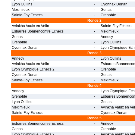
Lyon Oullins
-
Oyonnax Dortan
Meximieux
-
Genas
Sainte-Foy Echecs
-
Grenoble
Ronde 2
Avinkha Vaulx en Velin
-
Sainte-Foy Echecs
Esbarres Bonnencontre Echecs
-
Meximieux
Genas
-
Annecy
Grenoble
-
Lyon Oullins
Oyonnax Dortan
-
Lyon Olympique Ech
Ronde 3
Annecy
-
Lyon Oullins
Avinkha Vaulx en Velin
-
Esbarres Bonnencon
Lyon Olympique Echecs 2
-
Grenoble
Oyonnax Dortan
-
Genas
Sainte-Foy Echecs
-
Meximieux
Ronde 4
Annecy
-
Lyon Olympique Ech
Grenoble
-
Esbarres Bonnencon
Lyon Oullins
-
Genas
Meximieux
-
Avinkha Vaulx en Vel
Sainte-Foy Echecs
-
Oyonnax Dortan
Ronde 5
Esbarres Bonnencontre Echecs
-
Annecy
Genas
-
Grenoble
Lyon Olympique Echecs 2
-
Avinkha Vaulx en Vel