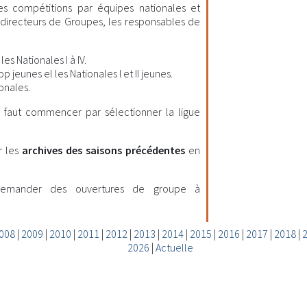
les compétitions par équipes nationales et
es directeurs de Groupes, les responsables de
es Nationales I à IV.
 jeunes el les Nationales I et II jeunes.
onales.
il faut commencer par sélectionner la ligue
r les
archives des saisons précédentes
en
demander des ouvertures de groupe à
008
|
2009
|
2010
|
2011
|
2012
|
2013
|
2014
|
2015
|
2016
|
2017
|
2018
|
2026
|
Actuelle