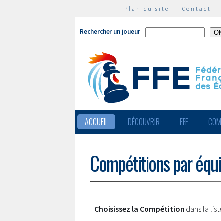
Plan du site
|
Contact
Rechercher un joueur
ACCUEIL
DÉCOUVRIR
FFE
COM
Compétitions par équ
Choisissez la Compétition
dans la lis