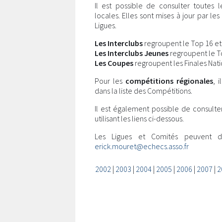
Il est possible de consulter toutes 
locales. Elles sont mises à jour par l
Ligues.
Les Interclubs
regroupent le Top 16 et l
Les Interclubs Jeunes
regroupent le Top
Les Coupes
regroupent les Finales Nati
Pour les
compétitions régionales
, 
dans la liste des Compétitions.
Il est également possible de consulte
utilisant les liens ci-dessous.
Les Ligues et Comités peuvent 
erick.mouret@echecs.asso.fr
2002
|
2003
|
2004
|
2005
|
2006
|
2007
|
2