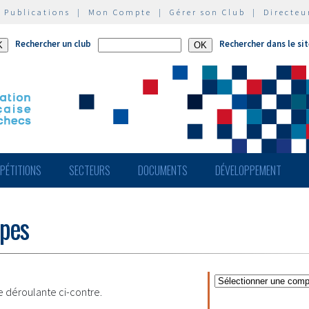
|
Publications
|
Mon Compte
|
Gérer son Club
|
Directeu
Rechercher un club
Rechercher dans le si
PÉTITIONS
SECTEURS
DOCUMENTS
DÉVELOPPEMENT
ipes
te déroulante ci-contre.