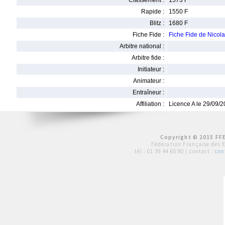
Classement :
1573 F
Rapide :
1550 F
Blitz :
1680 F
Fiche Fide :
Fiche Fide de Nico
Arbitre national :
Arbitre fide :
Initiateur :
Animateur :
Entraîneur :
Affiliation :
Licence A le 29/09/
Copyright © 2015 FFE
Fédération Française des 
tél :
01 39 44 65 80
| contact :
con