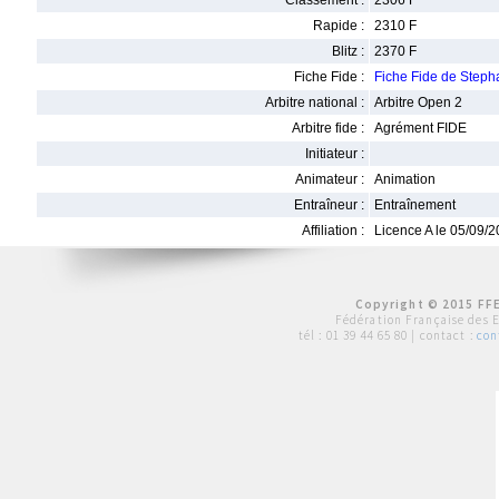
Classement :
2306 F
Rapide :
2310 F
Blitz :
2370 F
Fiche Fide :
Fiche Fide de Ste
Arbitre national :
Arbitre Open 2
Arbitre fide :
Agrément FIDE
Initiateur :
Animateur :
Animation
Entraîneur :
Entraînement
Affiliation :
Licence A le 05/09/
Copyright © 2015 FFE
Fédération Française des 
tél :
01 39 44 65 80
| contact :
con