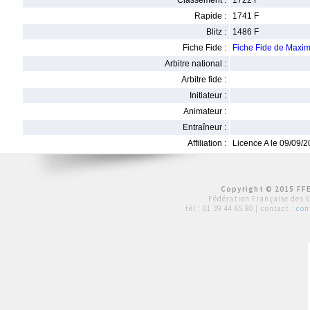
Classement :
1722 F
Rapide :
1741 F
Blitz :
1486 F
Fiche Fide :
Fiche Fide de Ma
Arbitre national :
Arbitre fide :
Initiateur :
Animateur :
Entraîneur :
Affiliation :
Licence A le 09/09/
Copyright © 2015 FFE
Fédération Française des 
tél :
01 39 44 65 80
| contact :
con