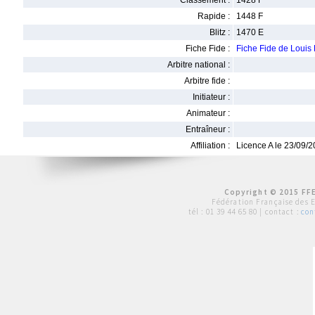
Classement :
1428 F
Rapide :
1448 F
Blitz :
1470 E
Fiche Fide :
Fiche Fide de Loui
Arbitre national :
Arbitre fide :
Initiateur :
Animateur :
Entraîneur :
Affiliation :
Licence A le 23/09/
Copyright © 2015 FFE
Fédération Française des 
tél :
01 39 44 65 80
| contact :
con