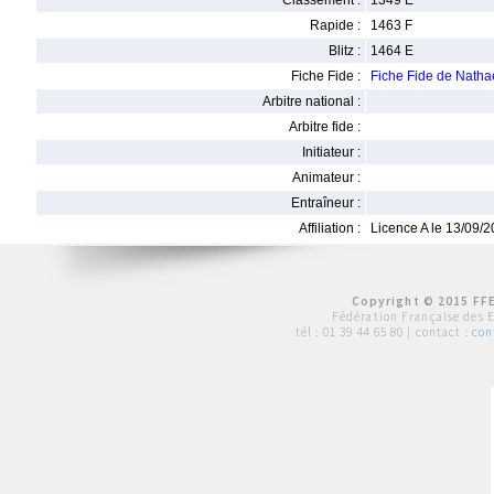
Classement :
1349 E
Rapide :
1463 F
Blitz :
1464 E
Fiche Fide :
Fiche Fide de Nath
Arbitre national :
Arbitre fide :
Initiateur :
Animateur :
Entraîneur :
Affiliation :
Licence A le 13/09/
Copyright © 2015 FFE
Fédération Française des 
tél :
01 39 44 65 80
| contact :
con