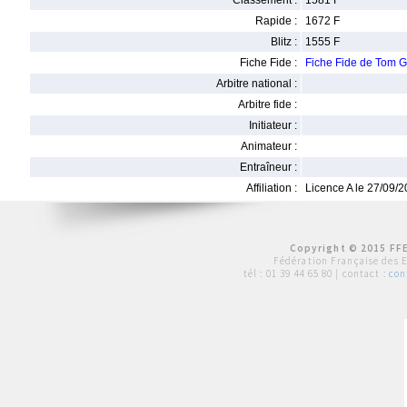
Classement :
1581 F
Rapide :
1672 F
Blitz :
1555 F
Fiche Fide :
Fiche Fide de Tom 
Arbitre national :
Arbitre fide :
Initiateur :
Animateur :
Entraîneur :
Affiliation :
Licence A le 27/09/
Copyright © 2015 FFE
Fédération Française des 
tél :
01 39 44 65 80
| contact :
con