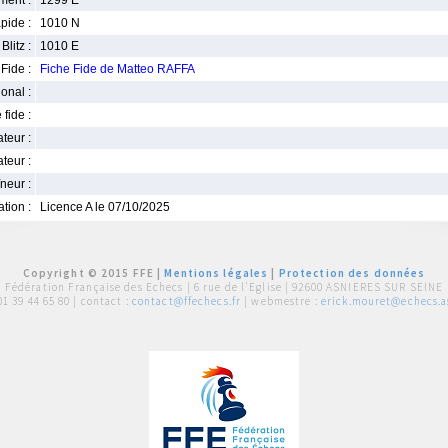
ment :
1299 E
pide :
1010 N
Blitz :
1010 E
Fide :
Fiche Fide de Matteo RAFFA
ional :
 fide :
iateur :
teur :
neur :
iation :
Licence A le 07/10/2025
Copyright © 2015 FFE |
Mentions légales
|
Protection des données
Fédération Française des Echecs |
6 rue de l'Eglise | 92600 ASNIERES SUR SEINE
01 39 44 65 80
| contact :
contact@ffechecs.fr
| webmestre :
erick.mouret@echecs.as