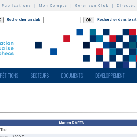
|
Publications
|
Mon Compte
|
Gérer son Club
|
Directeu
Rechercher un club
Rechercher dans le si
PÉTITIONS
SECTEURS
DOCUMENTS
DÉVELOPPEMENT
Matteo RAFFA
Titre :