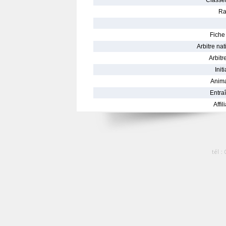
Classe
Ra
Fiche 
Arbitre nat
Arbitre
Init
Anima
Entraî
Affil
tél :