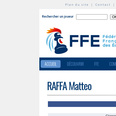
Plan du site
|
Contact
Rechercher un joueur
ACCUEIL
DÉCOUVRIR
FFE
COM
RAFFA Matteo