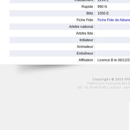
Classement :
1299 E
Rapide :
990 N
Blitz :
1050 E
Fiche Fide :
Fiche Fide de Al
Arbitre national :
Arbitre fide :
Initiateur :
Animateur :
Entraîneur :
Affiliation :
Licence B le 06/12/
Copyright © 2015 FFE
Fédération Française des 
tél :
01 39 44 65 80
| contact :
con