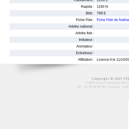
Classement :
1299 E
Rapide :
1160 N
Blitz :
799 E
Fiche Fide :
Fiche Fide de Nat
Arbitre national :
Arbitre fide :
Initiateur :
Animateur :
Entraîneur :
Affiliation :
Licence A le 11/10/
Copyright © 2015 FFE
Fédération Française des 
tél :
01 39 44 65 80
| contact :
con