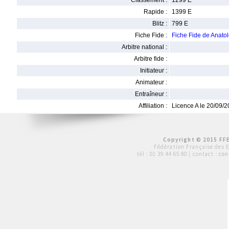
Classement :
1299 E
Rapide :
1399 E
Blitz :
799 E
Fiche Fide :
Fiche Fide de Anat
Arbitre national :
Arbitre fide :
Initiateur :
Animateur :
Entraîneur :
Affiliation :
Licence A le 20/09/
Copyright © 2015 FFE
Fédération Française des 
tél :
01 39 44 65 80
| contact :
con