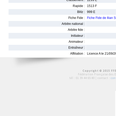
Classement :
1299 E
Rapide :
1513 F
Blitz :
999 E
Fiche Fide :
Fiche Fide de Ilian
Arbitre national :
Arbitre fide :
Initiateur :
Animateur :
Entraîneur :
Affiliation :
Licence A le 21/09/
Copyright © 2015 FFE
Fédération Française des 
tél :
01 39 44 65 80
| contact :
con