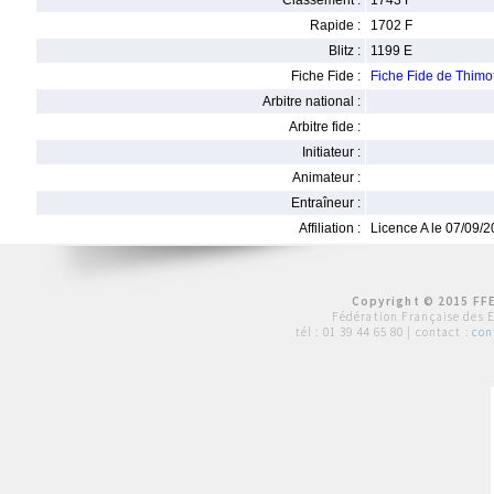
Classement :
1743 F
Rapide :
1702 F
Blitz :
1199 E
Fiche Fide :
Fiche Fide de Thi
Arbitre national :
Arbitre fide :
Initiateur :
Animateur :
Entraîneur :
Affiliation :
Licence A le 07/09/
Copyright © 2015 FFE
Fédération Française des 
tél :
01 39 44 65 80
| contact :
con