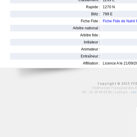
Classement :
1299 E
Rapide :
1270 N
Blitz :
799 E
Fiche Fide :
Fiche Fide de Nahil
Arbitre national :
Arbitre fide :
Initiateur :
Animateur :
Entraîneur :
Affiliation :
Licence A le 21/09/
Copyright © 2015 FFE
Fédération Française des 
tél :
01 39 44 65 80
| contact :
con