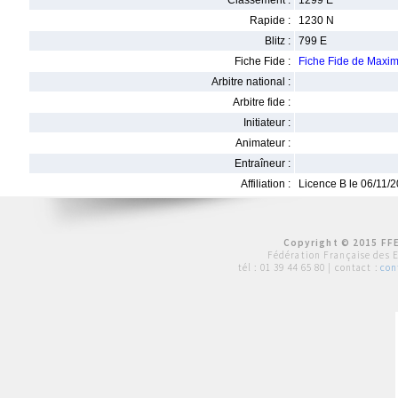
Classement :
1299 E
Rapide :
1230 N
Blitz :
799 E
Fiche Fide :
Fiche Fide de Max
Arbitre national :
Arbitre fide :
Initiateur :
Animateur :
Entraîneur :
Affiliation :
Licence B le 06/11/
Copyright © 2015 FFE
Fédération Française des 
tél :
01 39 44 65 80
| contact :
con