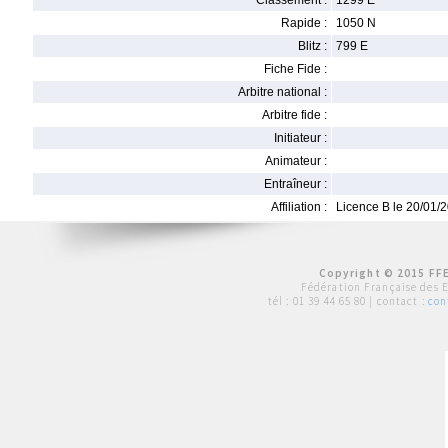
Classement :
1299 E
Rapide :
1050 N
Blitz :
799 E
Fiche Fide :
Arbitre national :
Arbitre fide :
Initiateur :
Animateur :
Entraîneur :
Affiliation :
Licence B le 20/01/
Copyright © 2015 FFE
Fédération Française des 
tél :
01 39 44 65 80
| contact :
con