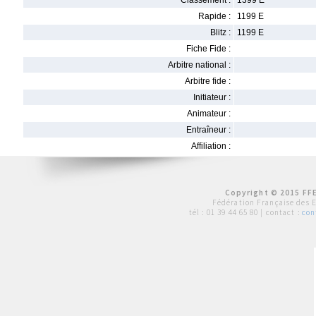
Classement :
1399 E
Rapide :
1199 E
Blitz :
1199 E
Fiche Fide :
Arbitre national :
Arbitre fide :
Initiateur :
Animateur :
Entraîneur :
Affiliation :
Copyright © 2015 FFE
Fédération Française des 
tél :
01 39 44 65 80
| contact :
con