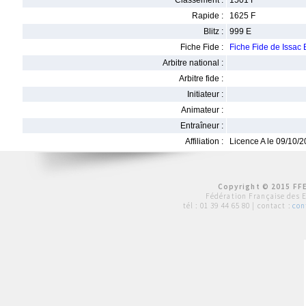
Classement :
1501 F
Rapide :
1625 F
Blitz :
999 E
Fiche Fide :
Fiche Fide de Issa
Arbitre national :
Arbitre fide :
Initiateur :
Animateur :
Entraîneur :
Affiliation :
Licence A le 09/10/
Copyright © 2015 FFE
Fédération Française des 
tél :
01 39 44 65 80
| contact :
con