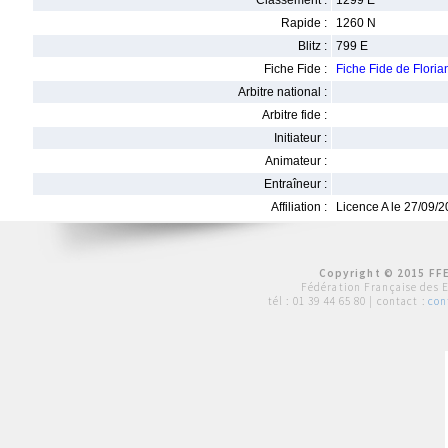
Classement :
1299 E
Rapide :
1260 N
Blitz :
799 E
Fiche Fide :
Fiche Fide de Flor
Arbitre national :
Arbitre fide :
Initiateur :
Animateur :
Entraîneur :
Affiliation :
Licence A le 27/09/
Copyright © 2015 FFE
Fédération Française des 
tél :
01 39 44 65 80
| contact :
con