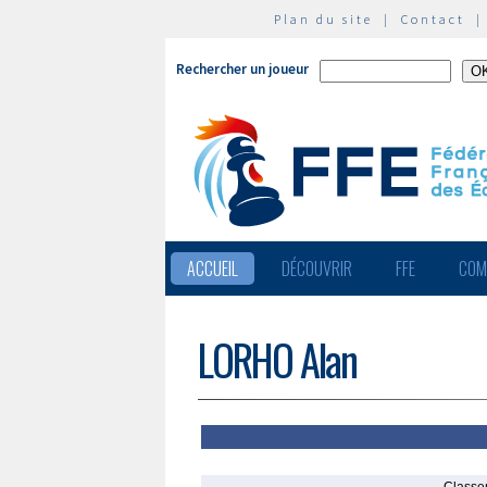
Plan du site
|
Contact
Rechercher un joueur
ACCUEIL
DÉCOUVRIR
FFE
COM
LORHO Alan