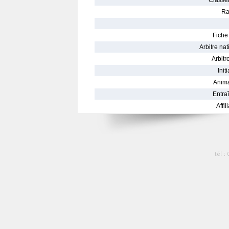
Classe
Ra
Fiche 
Arbitre nat
Arbitre
Init
Anima
Entraî
Affil
tél :