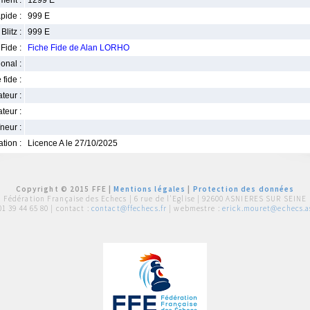
ment :
1299 E
pide :
999 E
Blitz :
999 E
Fide :
Fiche Fide de Alan LORHO
ional :
 fide :
iateur :
teur :
neur :
iation :
Licence A le 27/10/2025
Copyright © 2015 FFE |
Mentions légales
|
Protection des données
Fédération Française des Echecs |
6 rue de l'Eglise | 92600 ASNIERES SUR SEINE
01 39 44 65 80
| contact :
contact@ffechecs.fr
| webmestre :
erick.mouret@echecs.as