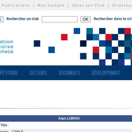
|
Publications
|
Mon Compte
|
Gérer son Club
|
Directeu
Rechercher un club
Rechercher dans le si
PÉTITIONS
SECTEURS
DOCUMENTS
DÉVELOPPEMENT
Alan LORHO
Titre :