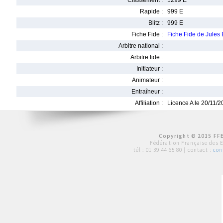
Classement :
1299 E
Rapide :
999 E
Blitz :
999 E
Fiche Fide :
Fiche Fide de Jule
Arbitre national :
Arbitre fide :
Initiateur :
Animateur :
Entraîneur :
Affiliation :
Licence A le 20/11/
Copyright © 2015 FFE
Fédération Française des 
tél :
01 39 44 65 80
| contact :
con