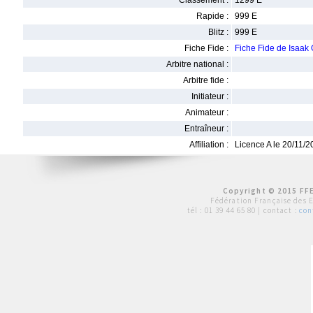
Classement :
1299 E
Rapide :
999 E
Blitz :
999 E
Fiche Fide :
Fiche Fide de Isa
Arbitre national :
Arbitre fide :
Initiateur :
Animateur :
Entraîneur :
Affiliation :
Licence A le 20/11/
Copyright © 2015 FFE
Fédération Française des 
tél :
01 39 44 65 80
| contact :
con