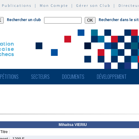
|
Publications
|
Mon Compte
|
Gérer son Club
|
Directeu
Rechercher un club
Rechercher dans le si
PÉTITIONS
SECTEURS
DOCUMENTS
DÉVELOPPEMENT
Mihaitsa VIERIU
Titre :