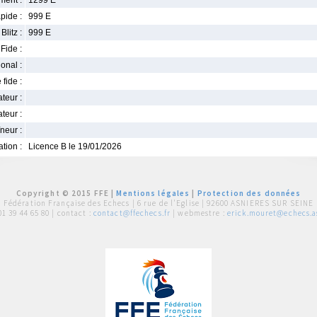
ment :
1299 E
pide :
999 E
Blitz :
999 E
Fide :
ional :
 fide :
iateur :
teur :
neur :
iation :
Licence B le 19/01/2026
Copyright © 2015 FFE |
Mentions légales
|
Protection des données
Fédération Française des Echecs |
6 rue de l'Eglise | 92600 ASNIERES SUR SEINE
01 39 44 65 80
| contact :
contact@ffechecs.fr
| webmestre :
erick.mouret@echecs.as