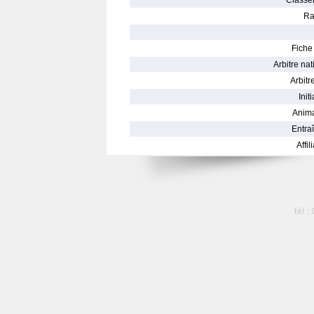
Classe
Ra
Fiche 
Arbitre nat
Arbitre
Init
Anima
Entraî
Affil
tél :