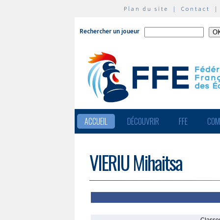
Plan du site
|
Contact
Rechercher un joueur
ACCUEIL
DÉCOUVRIR
FFE
COM
VIERIU Mihaitsa