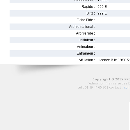
Classement :
1299 E
Rapide :
999 E
Blitz :
999 E
Fiche Fide :
Arbitre national :
Arbitre fide :
Initiateur :
Animateur :
Entraîneur :
Affiliation :
Licence B le 19/01/
Copyright © 2015 FFE
Fédération Française des 
tél :
01 39 44 65 80
| contact :
con