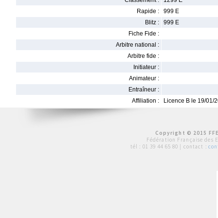
Classement :
1299 E
Rapide :
999 E
Blitz :
999 E
Fiche Fide :
Arbitre national :
Arbitre fide :
Initiateur :
Animateur :
Entraîneur :
Affiliation :
Licence B le 19/01/
Copyright © 2015 FFE
Fédération Française des 
tél :
01 39 44 65 80
| contact :
con