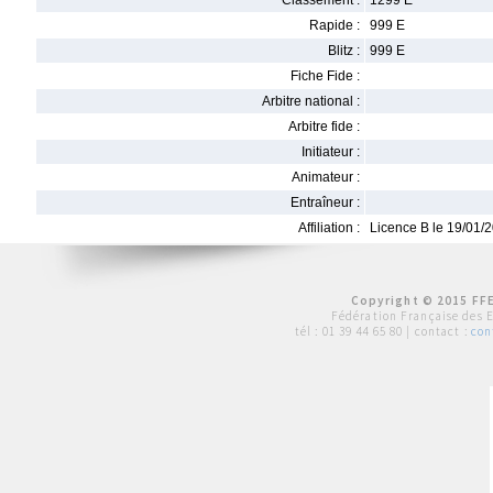
Classement :
1299 E
Rapide :
999 E
Blitz :
999 E
Fiche Fide :
Arbitre national :
Arbitre fide :
Initiateur :
Animateur :
Entraîneur :
Affiliation :
Licence B le 19/01/
Copyright © 2015 FFE
Fédération Française des 
tél :
01 39 44 65 80
| contact :
con