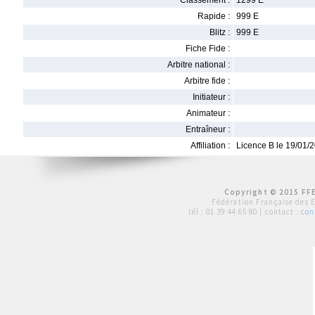
Classement :
1299 E
Rapide :
999 E
Blitz :
999 E
Fiche Fide :
Arbitre national :
Arbitre fide :
Initiateur :
Animateur :
Entraîneur :
Affiliation :
Licence B le 19/01/
Copyright © 2015 FFE
Fédération Française des 
tél :
01 39 44 65 80
| contact :
con