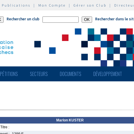
|
Publications
|
Mon Compte
|
Gérer son Club
|
Directeu
Rechercher un club
Rechercher dans le si
PÉTITIONS
SECTEURS
DOCUMENTS
DÉVELOPPEMENT
Marlon KUSTER
Titre :