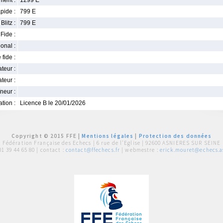
ment :
1299 E
pide :
799 E
Blitz :
799 E
Fide :
ional :
 fide :
iateur :
teur :
neur :
iation :
Licence B le 20/01/2026
Copyright © 2015 FFE |
Mentions légales
|
Protection des données
Fédération Française des Echecs |
6 rue de l'Eglise | 92600 ASNIERES SUR SEINE
01 39 44 65 80
| contact :
contact@ffechecs.fr
| webmestre :
erick.mouret@echecs.as