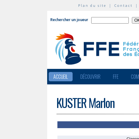
Plan du site
|
Contact
Rechercher un joueur
ACCUEIL
DÉCOUVRIR
FFE
COM
KUSTER Marlon