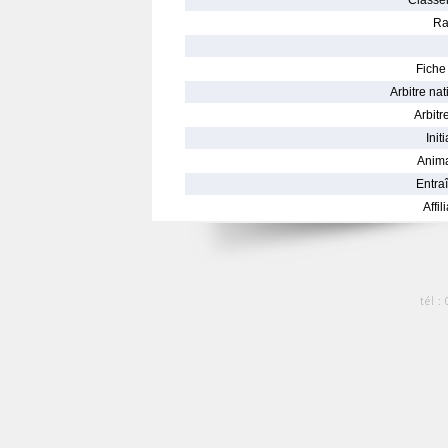
Classe
Ra
Fiche 
Arbitre nat
Arbitre
Init
Anima
Entraî
Affil
tél :