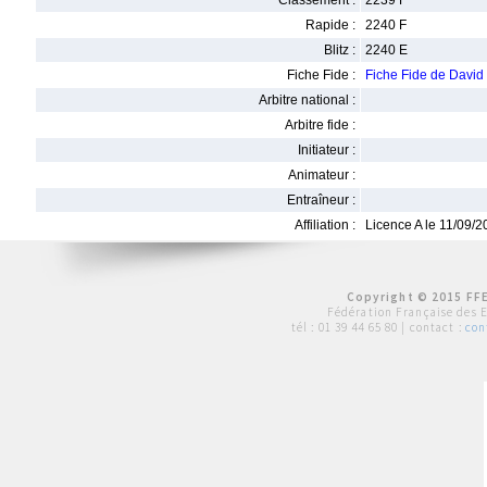
Classement :
2239 F
Rapide :
2240 F
Blitz :
2240 E
Fiche Fide :
Fiche Fide de Davi
Arbitre national :
Arbitre fide :
Initiateur :
Animateur :
Entraîneur :
Affiliation :
Licence A le 11/09/
Copyright © 2015 FFE
Fédération Française des 
tél :
01 39 44 65 80
| contact :
con