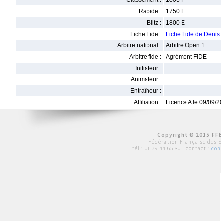
Classement :
1803 F
Rapide :
1750 F
Blitz :
1800 E
Fiche Fide :
Fiche Fide de Deni
Arbitre national :
Arbitre Open 1
Arbitre fide :
Agrément FIDE
Initiateur :
Animateur :
Entraîneur :
Affiliation :
Licence A le 09/09/
Copyright © 2015 FFE
Fédération Française des 
tél :
01 39 44 65 80
| contact :
con