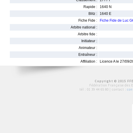
Classement :
1777 F
Rapide :
1640 N
Blitz :
1640 E
Fiche Fide :
Fiche Fide de Luc
Arbitre national :
Arbitre fide :
Initiateur :
Animateur :
Entraîneur :
Affiliation :
Licence A le 27/09/
Copyright © 2015 FFE
Fédération Française des 
tél :
01 39 44 65 80
| contact :
con