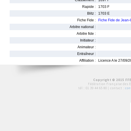
Classement :
1697 F
Rapide :
1703 F
Blitz :
1703 E
Fiche Fide :
Fiche Fide de Jean
Arbitre national :
Arbitre fide :
Initiateur :
Animateur :
Entraîneur :
Affiliation :
Licence A le 27/09/
Copyright © 2015 FFE
Fédération Française des 
tél :
01 39 44 65 80
| contact :
con