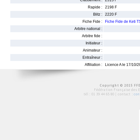
Classement :
2313 F
Rapide :
2198 F
Blitz :
2220 F
Fiche Fide :
Fiche Fide de Keti
Arbitre national :
Arbitre fide :
Initiateur :
Animateur :
Entraîneur :
Affiliation :
Licence A le 17/10/
Copyright © 2015 FFE
Fédération Française des 
tél :
01 39 44 65 80
| contact :
con