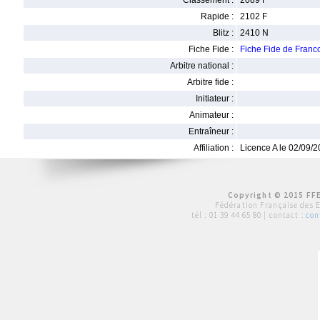
Classement :
2089 F
Rapide :
2102 F
Blitz :
2410 N
Fiche Fide :
Fiche Fide de Fran
Arbitre national :
Arbitre fide :
Initiateur :
Animateur :
Entraîneur :
Affiliation :
Licence A le 02/09/
Copyright © 2015 FFE
Fédération Française des 
tél :
01 39 44 65 80
| contact :
con