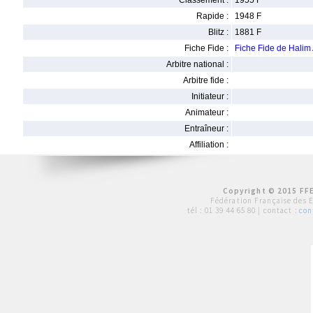
Classement :
1955 F
Rapide :
1948 F
Blitz :
1881 F
Fiche Fide :
Fiche Fide de Halim
Arbitre national :
Arbitre fide :
Initiateur :
Animateur :
Entraîneur :
Affiliation :
Copyright © 2015 FFE
Fédération Française des 
tél :
01 39 44 65 80
| contact :
con